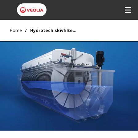
Home
Hydrotech skivfilter vattenfiltrering