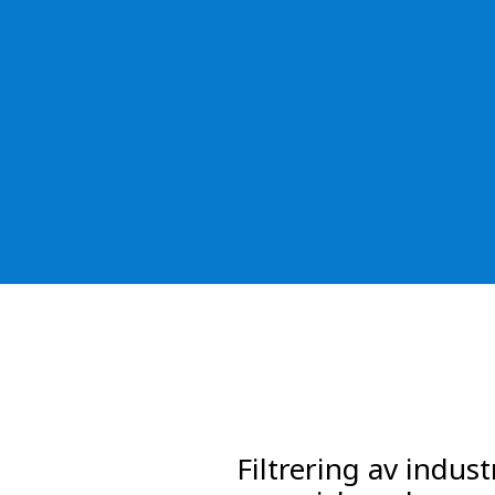
FRANCE
IRELAND
ITALIA
LATIN AMERI
MIDDLE-EAST
NEDERLAND
NORGE
NORTH AMER
POLSKA
SOUTH EAST 
SVERIGE
UNITED KIN
Filtrering av indust