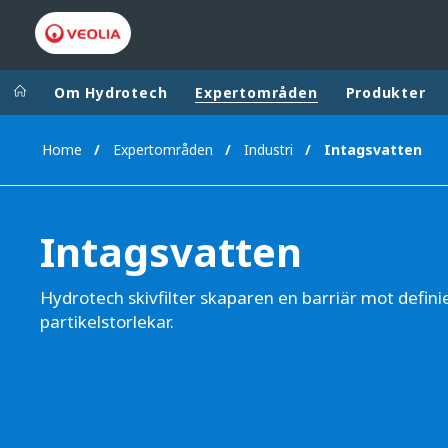
Om Hydrotech
Expertområden
Produkter
Home
Expertområden
Industri
Intagsvatten
Worldwide
Regional s
AUSTRALIA
VEOLIA WATER TECHNOLOGIES
Intagsvatten
BELGIUM
CANADA
Hydrotech skivfilter skaparen en barriär mot defin
CHINA
partikelstorlekar.
DENMARK
DEUTSCHLA
ESPAÑA
FINLAND