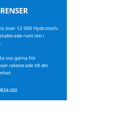
ERENSER
ns över 12 000 Hydrotech-
installerade runt om i
.
ta oss gärna för
ser relaterade till din
mhet.
kta oss