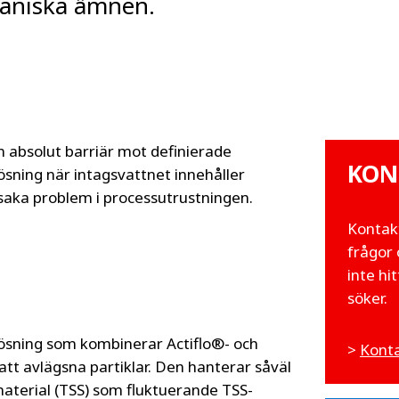
ganiska ämnen.
n absolut barriär mot definierade
KON
lösning när intagsvattnet innehåller
aka problem i processutrustningen.
Kontak
frågor 
inte hi
söker.
lösning som kombinerar Actiflo®- och
>
Konta
att avlägsna partiklar. Den hanterar såväl
aterial (TSS) som fluktuerande TSS-