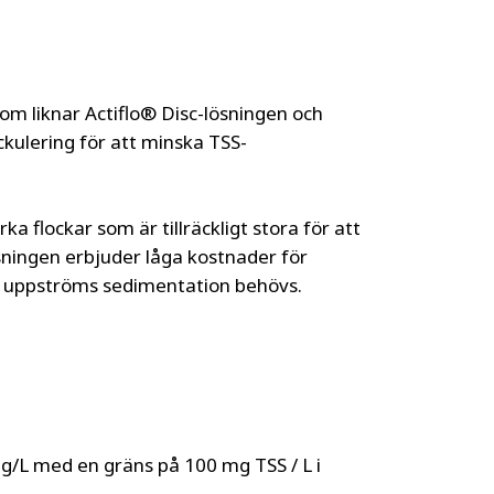
som liknar Actiflo® Disc-lösningen och
kulering för att minska TSS-
a flockar som är tillräckligt stora för att
sningen erbjuder låga kostnader för
n uppströms sedimentation behövs.
mg/L med en gräns på 100 mg TSS / L i