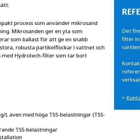
ätt.
REF
ompakt process som använder mikrosand
Det fin
dning. Mikrosanden ger en yta som
filter 
erar som ballast för att ge en snabb
världen
tora, robusta partikelflockar i vattnet och
 med Hydrotech-filter som tar bort
Kontak
referen
verksa
>
Konta
mg/L även med höga TSS-belastningar (TSS-
rande TSS-belastningar
tallation