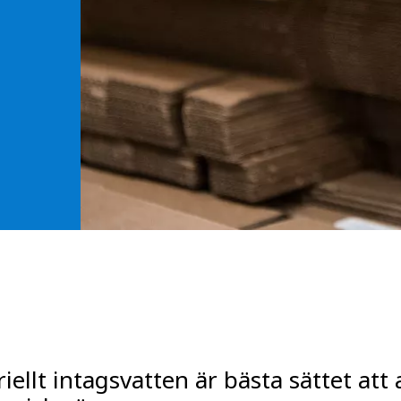
MPP SYSTEMS
OTV
PMT
CA
SIDEM
WESTGARTH
WHITTIER
ICA
ASIA
GDOM
riellt intagsvatten är bästa sättet att