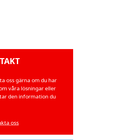
TAKT
ta oss gärna om du har
om våra lösningar eller
ttar den information du
kta oss