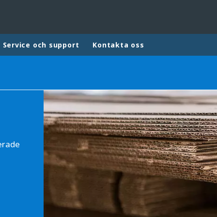
Service och support
Kontakta oss
ites
Specialty Brands
ANOXKALDNES
AQUAFLOW
BIOTHANE
ierade
ELGA
EVALED
ND
ENTROPÎE
HPD
HYDROTECH