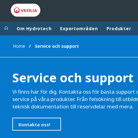
Om Hydrotech
Expertområden
Produkter
Home
Service och support
Worldwide
Regional s
AUSTRALIA
VEOLIA WATER TECHNOLOGIES
Service och support
BELGIUM
CANADA
Vi finns här för dig. Kontakta oss för bästa support 
CHINA
service på våra produkter. Från felsökning till utbild
DENMARK
teknisk dokumentation till reservdelar med mera.
DEUTSCHLA
ESPAÑA
Kontakta oss!
FINLAND