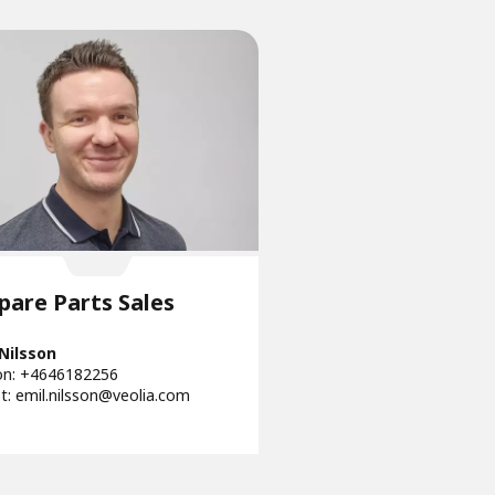
pare Parts Sales
 Nilsson
on: +4646182256
t:
emil.nilsson@veolia.com