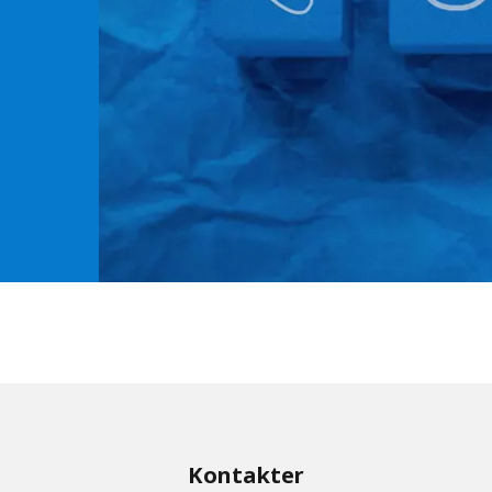
MPP SYSTEMS
OTV
PMT
CA
SIDEM
WESTGARTH
WHITTIER
ICA
ASIA
GDOM
Kontakter