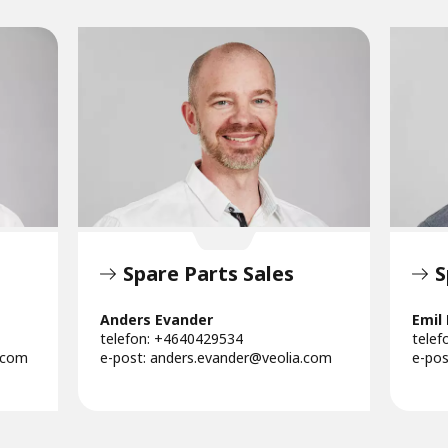
Spare Parts Sales
S
Anders Evander
Emil
telefon: +4640429534
telef
.com
e-post:
anders.evander@veolia.com
e-pos