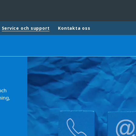
Service och support
Kontakta oss
ites
Specialty Brands
ANOXKALDNES
AQUAFLOW
BIOTHANE
och
ELGA
ning,
EVALED
ND
ENTROPÎE
HPD
HYDROTECH